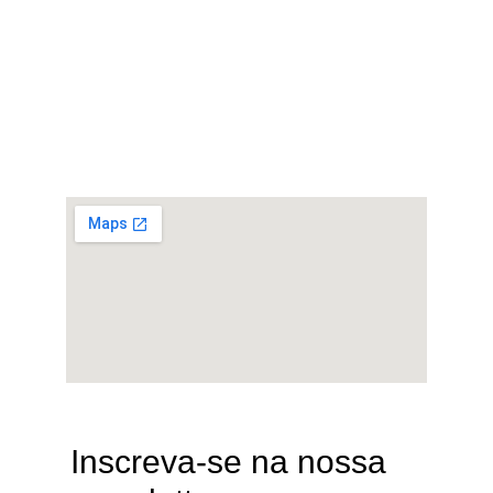
Endereço
R. dos Inconfidentes, 361 - Parque Arnold 
Schimidt, São Carlos, SP
Horário de funcionamento
Segunda a Sexta - 11:30h às 14:00h. Sábados 
e Domingos - 11:30h às 15:00h.
Inscreva-se na nossa 