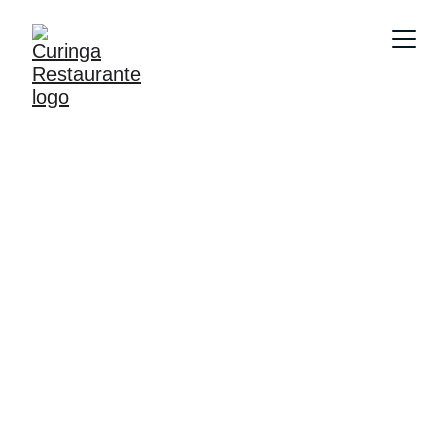
Fale Conosco
Estamos ansiosos para atendê-lo! Se tiver 
alguma dúvida, sugestão ou quiser fazer um 
pedido, não hesite em nos contatar. Nossa 
equipe estará feliz em ajudar. Aguardamos 
sua mensagem ou ligação!